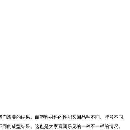
我们想要的结果。而塑料材料的性能又因品种不同、牌号不同、
不同的成型结果。这也是大家喜闻乐见的一种不一样的情况。