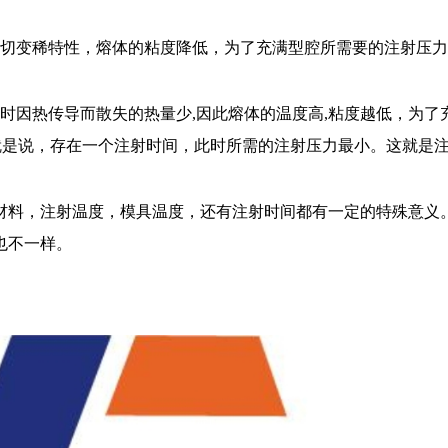
剪切变稀特性，熔体的粘度降低，为了充满型腔所需要的注射压力
时因热传导而散失的热量少,因此熔体的温度高,粘度越低，为了
就是说，存在一个注射时间，此时所需的注射压力最小。这就是
材料，注射温度，模具温度，还有注射时间都有一定的特殊意义
也不一样。