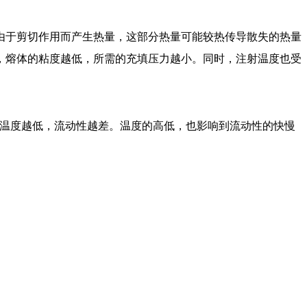
由于剪切作用而产生热量，这部分热量可能较热传导散失的热量
，熔体的粘度越低，所需的充填压力越小。同时，注射温度也受
的温度越低，流动性越差。温度的高低，也影响到流动性的快慢