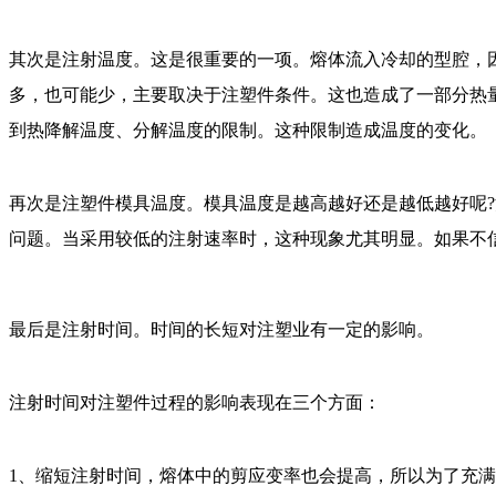
其次是注射温度。这是很重要的一项。熔体流入冷却的型腔，
多，也可能少，主要取决于注塑件条件。这也造成了一部分热
到热降解温度、分解温度的限制。这种限制造成温度的变化。
再次是注塑件模具温度。模具温度是越高越好还是越低越好呢
问题。当采用较低的注射速率时，这种现象尤其明显。如果不
最后是注射时间。时间的长短对注塑业有一定的影响。
注射时间对注塑件过程的影响表现在三个方面：
1、缩短注射时间，熔体中的剪应变率也会提高，所以为了充