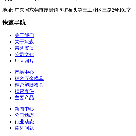
地址: 广东省东莞市厚街镇厚街桥头第三工业区三路2号101室
快速导航
关于我们
关于斌森
荣誉资质
公司文化
厂区照片
产品中心
精密五金模具
精密塑胶模具
精密零件
主要产品
新闻中心
公司动态
行业动态
常见问题