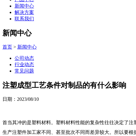
新闻中心
解决方案
联系我们
新闻中心
首页
>
新闻中心
公司动态
行业动态
常见问题
注塑成型工艺条件对制品的有什么影响
日期：2023/08/10
首当其冲的是塑料材料。塑料材料性能的复杂性往往决定了注
生产注塑件加工家不同、甚至批次不同而差异较大。所以要根