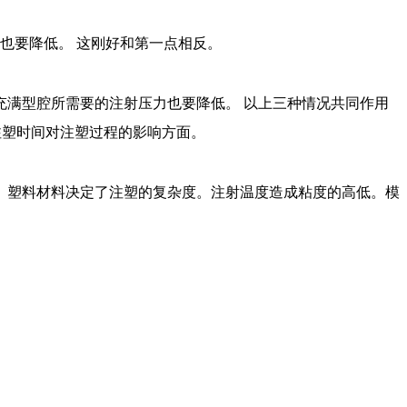
也要降低。 这刚好和第一点相反。
充满型腔所需要的注射压力也要降低。 以上三种情况共同作用
注塑时间对注塑过程的影响方面。
。塑料材料决定了注塑的复杂度。注射温度造成粘度的高低。模