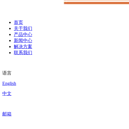
首页
关于我们
产品中心
新闻中心
解决方案
联系我们
语言
English
中文
邮箱