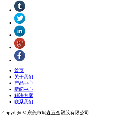
首页
关于我们
产品中心
新闻中心
解决方案
联系我们
Copyright © 东莞市斌森五金塑胶有限公司