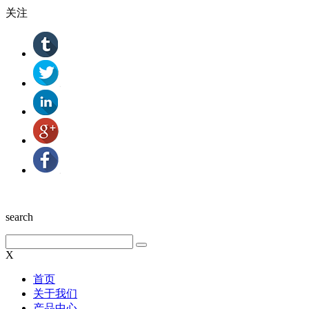
关注
search
X
首页
关于我们
产品中心