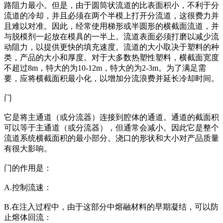
路阻力最小。但是，由于圆筒状流道的比表面积小，不利于分
流道的冷却，并且必须在两个半模上打开分流道，这很费力并
且难以对准。因此，经常使用梯形或半圆形的横截面流道，并
与脱模剂一起放在模具的一半上。流道表面必须打磨以减少流
动阻力，以提供更快的填充速度。流道的大小取决于塑料的种
类，产品的大小和厚度。对于大多数热塑性塑料，横截面宽度
不超过8m，特大的为10-12m，特大的为2-3m。为了满足需
要，应将横截面积最小化，以增加分流浪费并延长冷却时间。
门
它是将主通道（或分流器）连接到腔体的通道。通道的截面积
可以等于主通道（或分流器），但通常会减小。因此它是整个
流道系统横截面积的最小部分。浇口的形状和大小对产品质量
有很大影响。
门的作用是：
A.控制流速：
B.在注入过程中，由于这部分中熔融材料的早期凝结，可以防
止熔体回流：