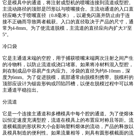
它是模具中的通道，将注射成型机的喷嘴连接到流道或型腔。
主流动路径的顶部是凹形以与喷嘴接合。主流动通道的入口直
径应略大于喷嘴直径（0.8毫米），以避免闪蒸并防止由于连
接不正确而导致两者截获。入口的直径取决于产品的尺寸，通
常为4-8mm。为了使流道脱模，主流道的直径应向内扩大3°至
5°。
冷口袋
它是主通道末端的空腔，用于捕获喷嘴末端两次注射之间产生
的冷物料，以防止流道或浇口堵塞。如果将冷材料混入型腔，
则在制成品中容易产生内应力。冷袋的直径为约8-10mm，深
度为6mm。为了促进脱模，底部通常由脱模剂携带。脱模杆的
顶部应设计为锯齿形钩或凹陷凹槽，以便在脱模过程中可以将
主通道平稳拉出。
分流道
它是一个连接主通道和多槽模具中每个腔的通道。为了使熔体
以恒定速度充满型腔，流道在模具上的布置应对称且等距。流
道横截面的形状和大小会影响塑料熔体的流动，产品的释放以
及模具制造的便利性。如果流量相等，则具有圆形横截面的流